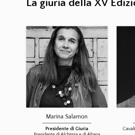
La giuria della XV Ediz
Marina Salamon
Presidente di Giuria
Cavali
Presidente di Alchimia e di Altana