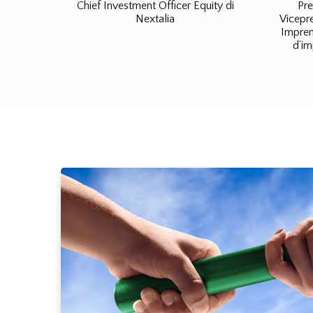
Chief Investment Officer Equity di
Pre
Nextalia
Vicepre
Impren
d’im